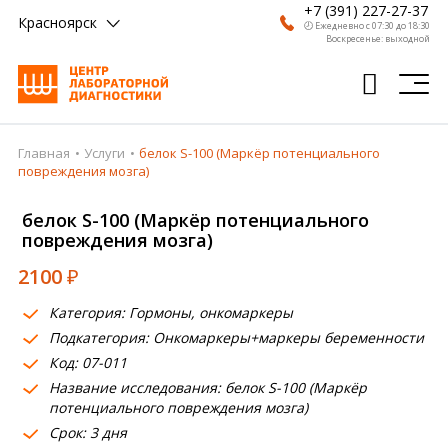
+7 (391) 227-27-37
Красноярск
🕗 Ежедневно с 07:30 до 18:30
Воскресенье: выходной
Главная
Услуги
белок S-100 (Маркёр потенциального
Главная
повреждения мозга)
Анализы
белок S-100 (Маркёр потенциального
повреждения мозга)
Врачи
2100
₽
Получить результат
Категория: Гормоны, онкомаркеры
Пациентам
Подкатегория: Онкомаркеры+маркеры беременности
Код: 07-011
О компании
Название исследования: белок S-100 (Маркёр
Где сдать
потенциального повреждения мозга)
Срок: 3 дня
Партнерам