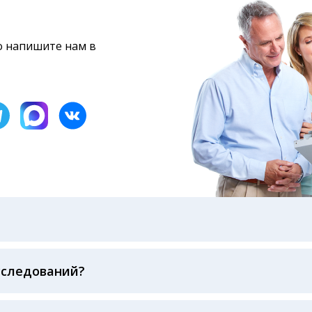
то напишите нам в
бами: на электронную почту, указанную вами при оформ
казанному в бланке заказа, лично в руки распечатанну
ека об оплате
сследований?
беспечивается соблюдением международных стандартов
ва ФСВОК и EQAS. ООО «Центр Лабораторной Диагност
го мирового лидера в области клинической лаборатор