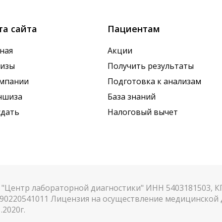
та сайта
Пациентам
ная
Акции
лизы
Получить результаты
омпании
Подготовка к анализам
ншиза
База знаний
сдать
Налоговый вычет
"Центр лабораторной диагностики" ИНН 5403181503, 
90220541011 Лицензия на осуществление медицинской д
.2020г.