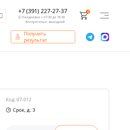
+7 (391) 227-27-37
0
🕗 Ежедневно с 07:30 до 18:30
Воскресенье: выходной
Получить
результат
О компании
Партнерам
Сертификаты и лицензии
Франчайзинг
Оборудование
О компании
Код: 07-012
Внутренний аудит
Срок, д.: 3
База знаний
Сотрудники лаборатории