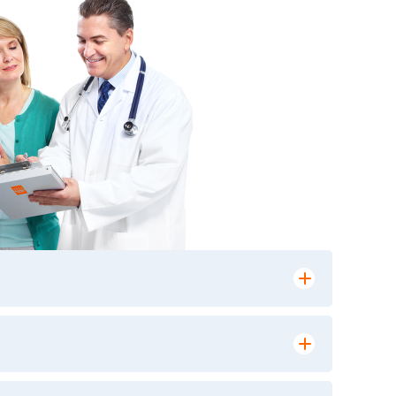
лении заказа, на сайте в разделе
ю версию в любом из пунктов приема
 выполнения лабораторных исследований и
ики» имеет статус РЕФЕРЕНСНОЙ
ной диагностики и биомедицинских