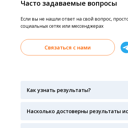
Часто задаваемые вопросы
Если вы не нашли ответ на свой вопрос, прос
социальных сетях или мессенджерах
Связаться с нами
Как узнать результаты?
Результаты вы можете получить тремя спосо
«получить результат» по кодовому слову, у
анализов при предъявлении паспорта или ч
Насколько достоверны результаты и
Гарантия качества лабораторных тестов о
контролем системы внешней оценки качест
ЛАБОРАТОРИИ Beckman Coulter - признанно