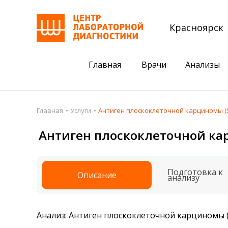
Красноярск
Главная
Врачи
Анализы
Пациентам
Акции
Главная
Услуги
Антиген плоскоклеточной карциномы (
Акции
Комплексный ана
Антиген плоскоклеточной ка
Анализы
Комплексная оце
Подготовка к анализам
Сдать клеща на 
Подготовка к
Описание
анализу
Получить результаты
База знаний
Анализ: Антиген плоскоклеточной карциномы 
Налоговый вычет