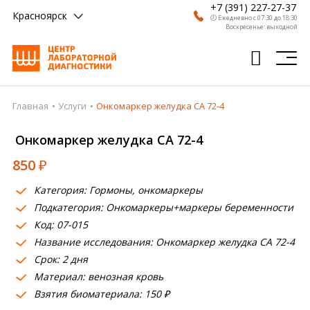
+7 (391) 227-27-37
Красноярск
🕗 Ежедневно с 07:30 до 18:30
Воскресенье: выходной
Главная
Услуги
Онкомаркер желудка СА 72-4
Главная
Онкомаркер желудка СА 72-4
Анализы
850
₽
Врачи
Категория: Гормоны, онкомаркеры
Получить результат
Подкатегория: Онкомаркеры+маркеры беременности
Пациентам
Код: 07-015
Название исследования: Онкомаркер желудка СА 72-4
О компании
Срок: 2 дня
Материал: венозная кровь
Где сдать
Взятия биоматериала: 150 ₽
Партнерам