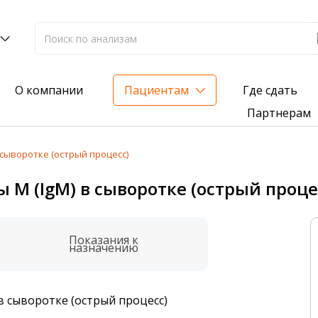
Где сдать
О компании
Пациентам
Партнерам
сыворотке (острый процесс)
лиз на жирорастворимые витамины — всего 3 999 ₽
 (IgM) в сыворотке (острый проце
нка вашего здоровья
анализ для проверки на наличие инфекций
Показания к
назначению
 сыворотке (острый процесс)