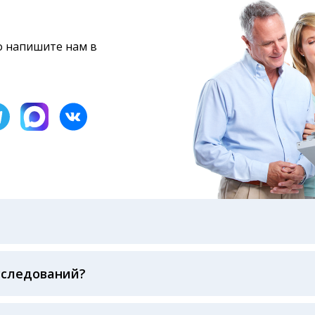
то напишите нам в
бами: на электронную почту, указанную вами при оформ
казанному в бланке заказа, лично в руки распечатанну
ека об оплате
сследований?
беспечивается соблюдением международных стандартов
ва ФСВОК и EQAS. ООО «Центр Лабораторной Диагност
го мирового лидера в области клинической лаборатор