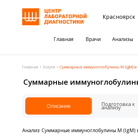
Красноярск
Главная
Врачи
Анализы
Пациентам
Акции
Главная
Услуги
Суммарные иммуноглобулины M (IgM) в 
Акции
Комплексный ана
Суммарные иммуноглобулины M
Анализы
Комплексная оце
Подготовка к анализам
Сдать клеща на 
Подготовка к
Описание
анализу
Получить результаты
База знаний
Анализ: Суммарные иммуноглобулины M (IgM) в
Налоговый вычет