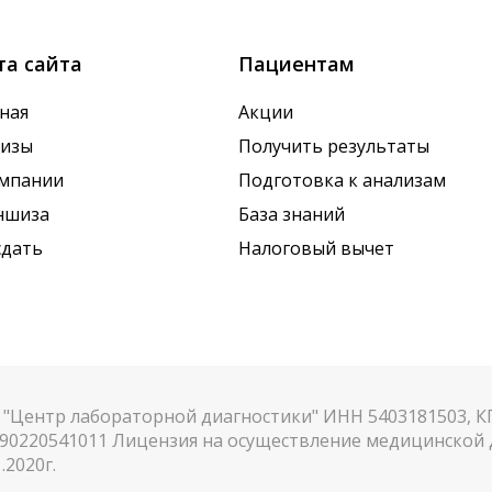
та сайта
Пациентам
ная
Акции
лизы
Получить результаты
омпании
Подготовка к анализам
ншиза
База знаний
сдать
Налоговый вычет
"Центр лабораторной диагностики" ИНН 5403181503, 
90220541011 Лицензия на осуществление медицинской д
.2020г.