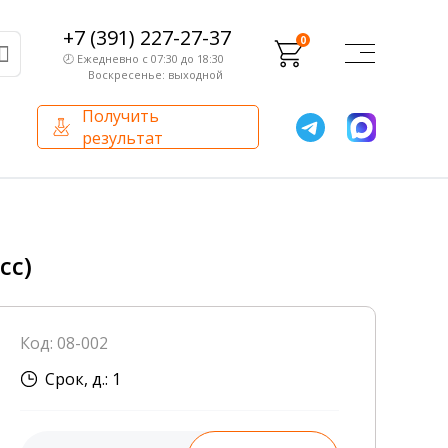
+7 (391) 227-27-37
0
🕗 Ежедневно с 07:30 до 18:30
Воскресенье: выходной
Получить
результат
О компании
Партнерам
Сертификаты и лицензии
Франчайзинг
сс)
Оборудование
О компании
Код: 08-002
Внутренний аудит
Срок, д.: 1
База знаний
Сотрудники лаборатории