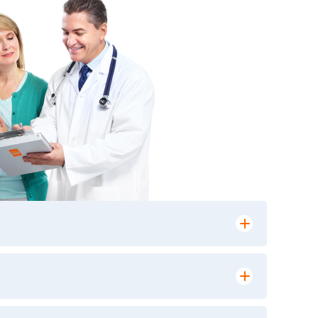
лении заказа, на сайте в разделе
ю версию в любом из пунктов приема
 выполнения лабораторных исследований и
ики» имеет статус РЕФЕРЕНСНОЙ
ной диагностики и биомедицинских