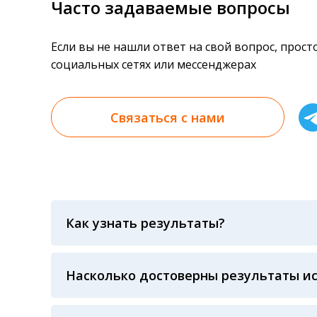
Часто задаваемые вопросы
Если вы не нашли ответ на свой вопрос, прос
социальных сетях или мессенджерах
Связаться с нами
Как узнать результаты?
Результаты вы можете получить тремя спосо
«получить результат» по кодовому слову, у
анализов при предъявлении паспорта или ч
Насколько достоверны результаты и
Гарантия качества лабораторных тестов о
контролем системы внешней оценки качест
ЛАБОРАТОРИИ Beckman Coulter - признанно