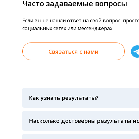
Часто задаваемые вопросы
Если вы не нашли ответ на свой вопрос, прос
социальных сетях или мессенджерах
Связаться с нами
Как узнать результаты?
Результаты вы можете получить тремя спосо
«получить результат» по кодовому слову, у
анализов при предъявлении паспорта или ч
Насколько достоверны результаты и
Гарантия качества лабораторных тестов о
контролем системы внешней оценки качест
ЛАБОРАТОРИИ Beckman Coulter - признанно