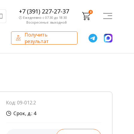
+7 (391) 227-27-37
0
🕗 Ежедневно с 07:30 до 18:30
Воскресенье: выходной
Получить
результат
О компании
Партнерам
Сертификаты и лицензии
Франчайзинг
Оборудование
О компании
Код: 09-012.2
Внутренний аудит
Срок, д.: 4
База знаний
Сотрудники лаборатории