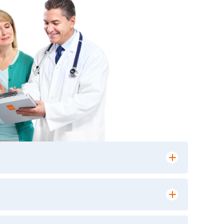
лении заказа, на сайте в разделе
ю версию в любом из пунктов приема
 выполнения лабораторных исследований и
ики» имеет статус РЕФЕРЕНСНОЙ
ной диагностики и биомедицинских