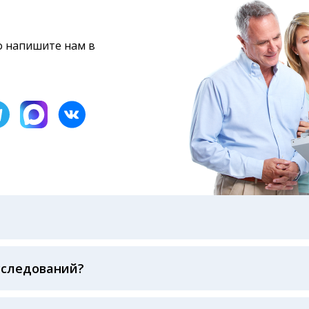
то напишите нам в
бами: на электронную почту, указанную вами при оформ
казанному в бланке заказа, лично в руки распечатанну
ека об оплате
сследований?
беспечивается соблюдением международных стандартов
ва ФСВОК и EQAS. ООО «Центр Лабораторной Диагност
го мирового лидера в области клинической лаборатор