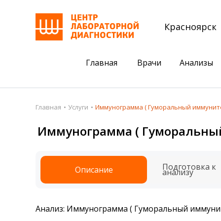
Красноярск
Главная
Врачи
Анализы
Пациентам
Акции
Главная
Услуги
Иммунограмма ( Гуморальный иммунитет: I
Акции
Комплексный ана
Иммунограмма ( Гуморальный и
Анализы
Комплексная оце
Подготовка к анализам
Сдать клеща на 
Подготовка к
Описание
анализу
Получить результаты
База знаний
Анализ: Иммунограмма ( Гуморальный иммунитет:
Налоговый вычет