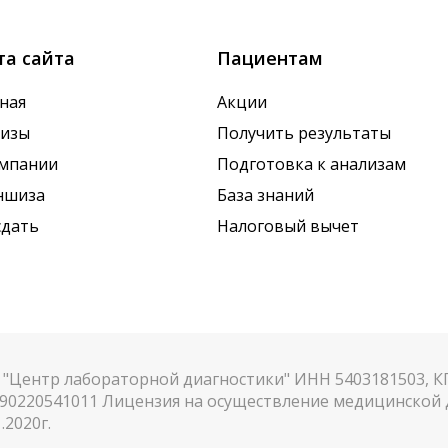
та сайта
Пациентам
ная
Акции
лизы
Получить результаты
омпании
Подготовка к анализам
ншиза
База знаний
сдать
Налоговый вычет
"Центр лабораторной диагностики" ИНН 5403181503, 
90220541011 Лицензия на осуществление медицинской д
.2020г.