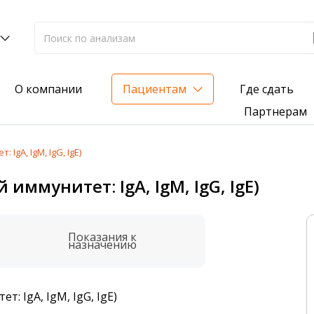
Где сдать
О компании
Пациентам
Партнерам
gA, IgM, IgG, IgE)
лиз на жирорастворимые витамины — всего 3 999 ₽
ммунитет: IgA, IgM, IgG, IgE)
нка вашего здоровья
анализ для проверки на наличие инфекций
Показания к
назначению
 IgA, IgM, IgG, IgE)