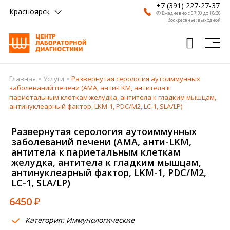
+7 (391) 227-27-37
Красноярск
🕗 Ежедневно с 07:30 до 18:30
Воскресенье: выходной
Главная
Услуги
Развернутая серология аутоиммунных
Главная
заболеваний печени (АМА, анти-LKM, антитела к
париетальным клеткам желудка, антитела к гладким мышцам,
Анализы
антинуклеарный фактор, LKM-1, PDC/M2, LC-1, SLA/LP)
Врачи
Развернутая серология аутоиммунных
заболеваний печени (АМА, анти-LKM,
Получить результат
антитела к париетальным клеткам
желудка, антитела к гладким мышцам,
Пациентам
антинуклеарный фактор, LKM-1, PDC/M2,
LC-1, SLA/LP)
О компании
6450
₽
Где сдать
Категория: Иммунологические
Партнерам