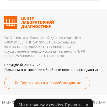
утром. Для данного периода рассчитаны
режима, была ли отделена сыворотка крови от
референсные интервалы многих лабораторных
эритроцитов до осуществления
показателей. Это особенно важно для
транспортировки 4. Разное оборудование и
гормональных и биохимических исследований
применяемые реагенты также могут стать
причиной погрешности в результатах
ООО "Центр лабораторной диагностики" ИНН
5403181503, КПП 541001001 Свидетельство
ФСВОК № 249190220541011 Лицензия на
осуществление медицинской деятельности № Л0
41-01125-54/00561308 от 14.01.2020г.
Copyright © 2011-2026
Политика в отношении обработки персональных данных
Версия сайта для слабовидящих
ИМЕЮТСЯ ПРОТИВОПОКАЗАНИЯ. НЕОБХОДИМА
Мы используем cookies.
Принять