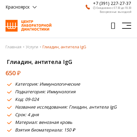
+7 (391) 227-27-37
Красноярск
🕗 Ежедневно с 07:30 до 18:30
Воскресенье: выходной
Главная
Услуги
Глиадин, антитела IgG
Главная
Глиадин, антитела IgG
Анализы
650
₽
Врачи
Категория: Иммунологические
Получить результат
Подкатегория: Иммунология
Пациентам
Код: 09-024
Название исследования: Глиадин, антитела IgG
О компании
Срок: 4 дня
Материал: венозная кровь
Где сдать
Взятия биоматериала: 150 ₽
Партнерам