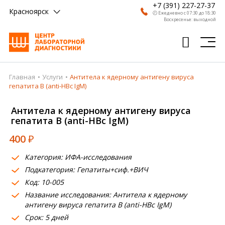
+7 (391) 227-27-37
Красноярск
🕗 Ежедневно с 07:30 до 18:30
Воскресенье: выходной
Главная
Услуги
Антитела к ядерному антигену вируса
Главная
гепатита В (anti-HBc IgM)
Анализы
Антитела к ядерному антигену вируса
гепатита В (anti-HBc IgM)
Врачи
400
₽
Получить результат
Категория: ИФА-исследования
Пациентам
Подкатегория: Гепатиты+сиф.+ВИЧ
Код: 10-005
О компании
Название исследования: Антитела к ядерному
Где сдать
антигену вируса гепатита В (anti-HBc IgM)
Срок: 5 дней
Партнерам