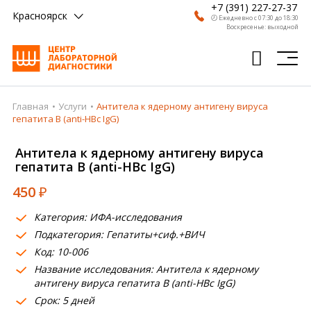
+7 (391) 227-27-37
Красноярск
🕗 Ежедневно с 07:30 до 18:30
Воскресенье: выходной
Главная
Услуги
Антитела к ядерному антигену вируса
Главная
гепатита В (anti-HBc IgG)
Анализы
Антитела к ядерному антигену вируса
гепатита В (anti-HBc IgG)
Врачи
450
₽
Получить результат
Категория: ИФА-исследования
Пациентам
Подкатегория: Гепатиты+сиф.+ВИЧ
Код: 10-006
О компании
Название исследования: Антитела к ядерному
Где сдать
антигену вируса гепатита В (anti-HBc IgG)
Срок: 5 дней
Партнерам