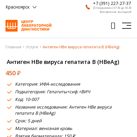
+7 (391) 227-27-37
Красноярск
🕗 Ежедневно с 07:30 до 18:30
Воскресенье: выходной
Главная
Услуги
Антиген HВe вируса гепатита В (HBeAg)
Главная
Антиген HВe вируса гепатита В (HBeAg)
Анализы
450
₽
Врачи
Категория: ИФА-исследования
Получить результат
Подкатегория: Гепатиты+сиф.+ВИЧ
Пациентам
Код: 10-007
Название исследования: Антиген HВe вируса
О компании
гепатита В (HBeAg)
Срок: 5 дней
Где сдать
Материал: венозная кровь
Взятия биоматериала: 150 ₽
Партнерам