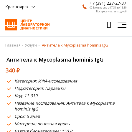
+7 (391) 227-27-37
Красноярск
🕗 Ежедневно с 07:30 до 18:30
Воскресенье: выходной
Главная
Услуги
Антитела к Mycoplasma hominis IgG
Главная
Антитела к Mycoplasma hominis IgG
Анализы
340
₽
Врачи
Категория: ИФА-исследования
Получить результат
Подкатегория: Паразиты
Пациентам
Код: 11-019
Название исследования: Антитела к Mycoplasma
О компании
hominis IgG
Срок: 5 дней
Где сдать
Материал: венозная кровь
Взятия биоматериала: 150 ₽
Партнерам