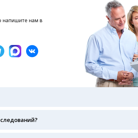
то напишите нам в
бами: на электронную почту, указанную вами при оформ
казанному в бланке заказа, лично в руки распечатанну
ека об оплате
сследований?
беспечивается соблюдением международных стандартов
ва ФСВОК и EQAS. ООО «Центр Лабораторной Диагност
го мирового лидера в области клинической лаборатор