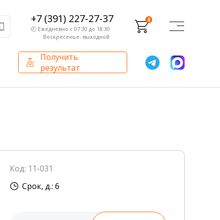
+7 (391) 227-27-37
0
🕗 Ежедневно с 07:30 до 18:30
Воскресенье: выходной
Получить
результат
О компании
Партнерам
Сертификаты и лицензии
Франчайзинг
Оборудование
О компании
Код: 11-031
Внутренний аудит
Срок, д.: 6
База знаний
Сотрудники лаборатории