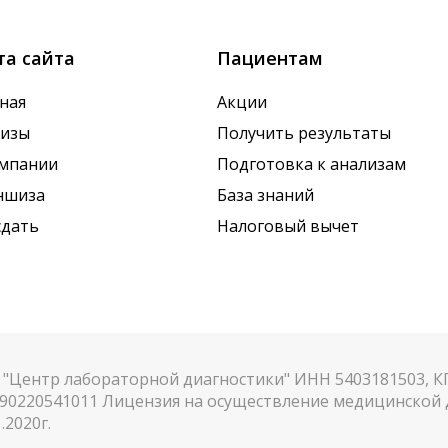
та сайта
Пациентам
ная
Акции
лизы
Получить результаты
омпании
Подготовка к анализам
ншиза
База знаний
сдать
Налоговый вычет
"Центр лабораторной диагностики" ИНН 5403181503, 
90220541011 Лицензия на осуществление медицинской д
.2020г.