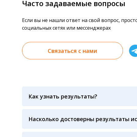
Часто задаваемые вопросы
Если вы не нашли ответ на свой вопрос, прос
социальных сетях или мессенджерах
Связаться с нами
Как узнать результаты?
Результаты вы можете получить тремя спосо
«получить результат» по кодовому слову, у
анализов при предъявлении паспорта или ч
Насколько достоверны результаты и
Гарантия качества лабораторных тестов о
контролем системы внешней оценки качест
ЛАБОРАТОРИИ Beckman Coulter - признанно