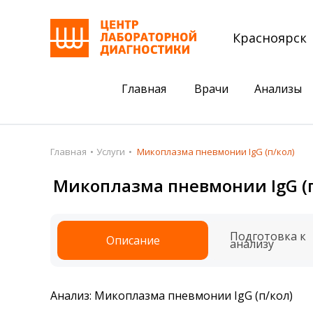
Красноярск
Главная
Врачи
Анализы
Пациентам
Акции
Главная
Услуги
Микоплазма пневмонии IgG (п/кол)
Акции
Комплексный ана
Микоплазма пневмонии IgG (п
Анализы
Комплексная оце
Подготовка к анализам
Сдать клеща на 
Подготовка к
Описание
анализу
Получить результаты
База знаний
Анализ: Микоплазма пневмонии IgG (п/кол)
Налоговый вычет