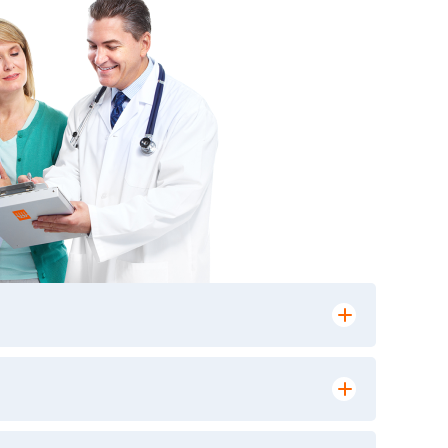
лении заказа, на сайте в разделе
ю версию в любом из пунктов приема
 выполнения лабораторных исследований и
ики» имеет статус РЕФЕРЕНСНОЙ
ной диагностики и биомедицинских