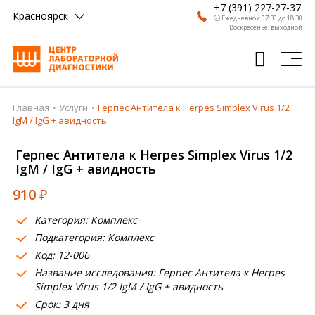
+7 (391) 227-27-37
Красноярск
🕗 Ежедневно с 07:30 до 18:30
Воскресенье: выходной
Главная
Услуги
Герпес Антитела к Herpes Simplex Virus 1/2
Главная
IgM / IgG + авидность
Анализы
Герпес Антитела к Herpes Simplex Virus 1/2
IgM / IgG + авидность
Врачи
910
₽
Получить результат
Категория: Комплекс
Пациентам
Подкатегория: Комплекс
Код: 12-006
О компании
Название исследования: Герпес Антитела к Herpes
Где сдать
Simplex Virus 1/2 IgM / IgG + авидность
Срок: 3 дня
Партнерам