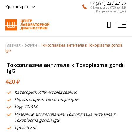
+7 (391) 227-27-37
Красноярск
🕗 Ежедневно с 07:30 до 18:30
Воскресенье: выходной
Главная
Услуги
Токсоплазма антитела к Toxoplasma gondii
Главная
IgG
Анализы
Токсоплазма антитела к Toxoplasma gondii
IgG
Врачи
420
₽
Получить результат
Категория: ИФА-исследования
Пациентам
Подкатегория: Torch-инфекции
Код: 12-014
О компании
Название исследования: Токсоплазма антитела к
Где сдать
Toxoplasma gondii IgG
Срок: 3 дня
Партнерам