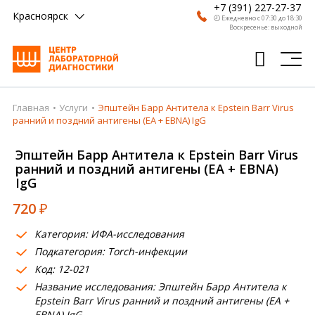
+7 (391) 227-27-37
Красноярск
🕗 Ежедневно с 07:30 до 18:30
Воскресенье: выходной
Главная
Услуги
Эпштейн Барр Антитела к Epstein Barr Virus
Главная
ранний и поздний антигены (EA + EBNA) IgG
Анализы
Эпштейн Барр Антитела к Epstein Barr Virus
ранний и поздний антигены (EA + EBNA)
Врачи
IgG
Получить результат
720
₽
Пациентам
Категория: ИФА-исследования
Подкатегория: Torch-инфекции
О компании
Код: 12-021
Где сдать
Название исследования: Эпштейн Барр Антитела к
Epstein Barr Virus ранний и поздний антигены (EA +
Партнерам
EBNA) IgG