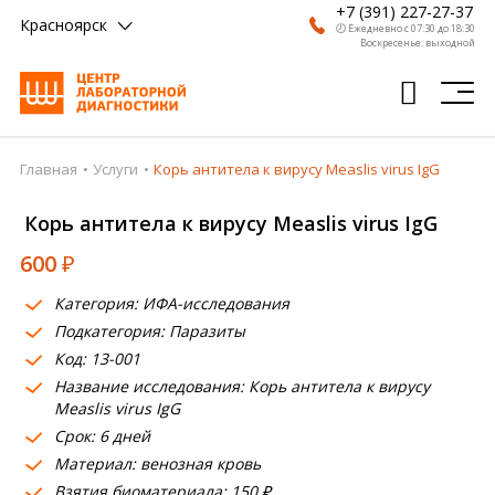
+7 (391) 227-27-37
Красноярск
🕗 Ежедневно с 07:30 до 18:30
Воскресенье: выходной
Главная
Услуги
Корь антитела к вирусу Measlis virus IgG
Главная
Корь антитела к вирусу Measlis virus IgG
Анализы
600
₽
Врачи
Категория: ИФА-исследования
Получить результат
Подкатегория: Паразиты
Пациентам
Код: 13-001
Название исследования: Корь антитела к вирусу
О компании
Measlis virus IgG
Срок: 6 дней
Где сдать
Материал: венозная кровь
Взятия биоматериала: 150 ₽
Партнерам