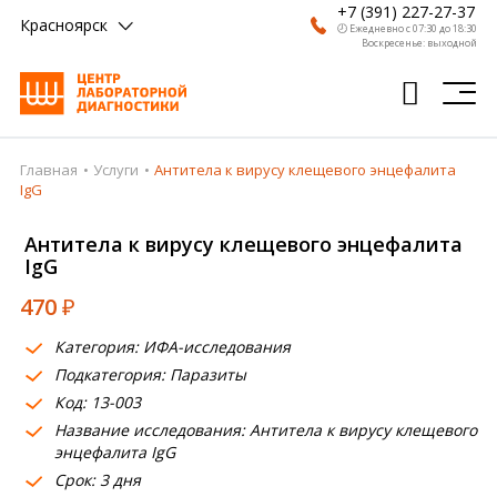
+7 (391) 227-27-37
Красноярск
🕗 Ежедневно с 07:30 до 18:30
Воскресенье: выходной
Главная
Услуги
Антитела к вирусу клещевого энцефалита
Главная
IgG
Анализы
Антитела к вирусу клещевого энцефалита
IgG
Врачи
470
₽
Получить результат
Категория: ИФА-исследования
Пациентам
Подкатегория: Паразиты
Код: 13-003
О компании
Название исследования: Антитела к вирусу клещевого
Где сдать
энцефалита IgG
Срок: 3 дня
Партнерам