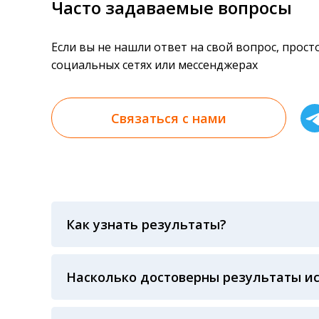
Часто задаваемые вопросы
Если вы не нашли ответ на свой вопрос, прос
социальных сетях или мессенджерах
Связаться с нами
Как узнать результаты?
Результаты вы можете получить тремя спосо
«получить результат» по кодовому слову, у
анализов при предъявлении паспорта или ч
Насколько достоверны результаты и
Гарантия качества лабораторных тестов о
контролем системы внешней оценки качест
ЛАБОРАТОРИИ Beckman Coulter - признанно