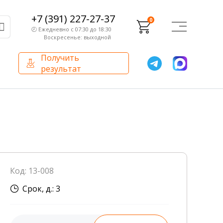
+7 (391) 227-27-37
0
🕗 Ежедневно с 07:30 до 18:30
Воскресенье: выходной
Получить
результат
О компании
Партнерам
Сертификаты и лицензии
Франчайзинг
Оборудование
О компании
Код: 13-008
Внутренний аудит
Срок, д.: 3
База знаний
Сотрудники лаборатории