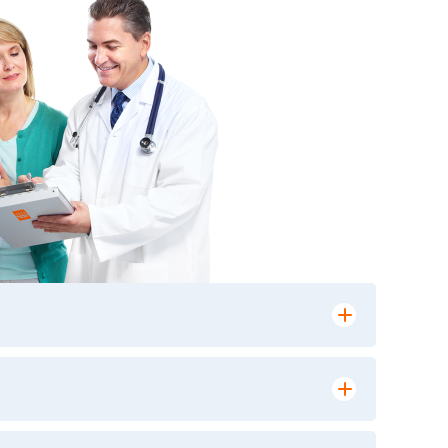
лении заказа, на сайте в разделе
ю версию в любом из пунктов приема
 выполнения лабораторных исследований и
ики» имеет статус РЕФЕРЕНСНОЙ
ной диагностики и биомедицинских