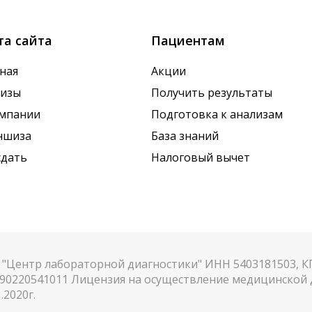
та сайта
Пациентам
ная
Акции
лизы
Получить результаты
омпании
Подготовка к анализам
ншиза
База знаний
сдать
Налоговый вычет
"Центр лабораторной диагностики" ИНН 5403181503, 
90220541011 Лицензия на осуществление медицинской д
.2020г.