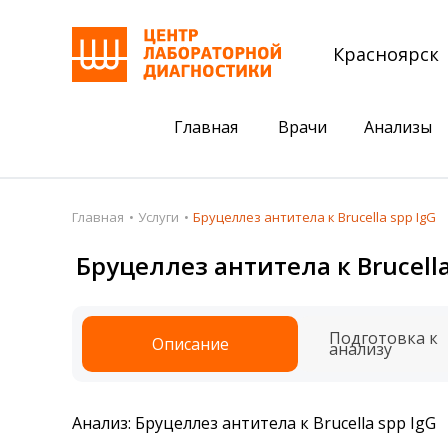
Красноярск
Главная
Врачи
Анализы
Пациентам
Акции
Главная
Услуги
Бруцеллез антитела к Brucella spp IgG
Акции
Комплексный ана
Бруцеллез антитела к Brucella
Анализы
Комплексная оце
Подготовка к анализам
Сдать клеща на 
Подготовка к
Описание
анализу
Получить результаты
База знаний
Анализ: Бруцеллез антитела к Brucella spp IgG
Налоговый вычет