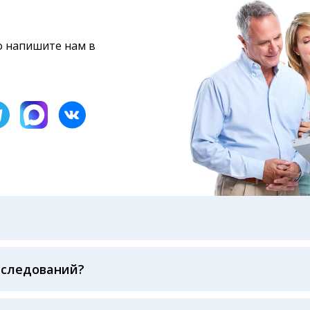
то напишите нам в
бами: на электронную почту, указанную вами при оформ
казанному в бланке заказа, лично в руки распечатанну
ека об оплате
сследований?
беспечивается соблюдением международных стандартов
ва ФСВОК и EQAS. ООО «Центр Лабораторной Диагност
го мирового лидера в области клинической лаборатор