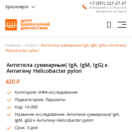
+7 (391) 227-27-37
Красноярск
🕗 Ежедневно с 07:30 до 18:30
Воскресенье: выходной
Главная
Услуги
Антитела суммарные( IgA, IgM, IgG) к Антигену
Главная
Helicobacter pylori
Анализы
Антитела суммарные( IgA, IgM, IgG) к
Антигену Helicobacter pylori
Врачи
420
₽
Получить результат
Категория: ИФА-исследования
Пациентам
Подкатегория: Паразиты
Код: 14-006
О компании
Название исследования: Антитела суммарные( IgA,
Где сдать
IgM, IgG) к Антигену Helicobacter pylori
Срок: 3 дня
Партнерам