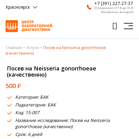
+7 (391) 227-27-37
Красноярск
🕗 Ежедневно с 07:30 до 18:30
Воскресенье: выходной
Главная
Услуги
Посев на Neisseria gonorrhoeae
Главная
(качественно)
Анализы
Посев на Neisseria gonorrhoeae
(качественно)
Врачи
500
₽
Получить результат
Категория: БАК
Пациентам
Подкатегория: БАК
Код: 15-007
О компании
Название исследования: Посев на Neisseria
Где сдать
gonorrhoeae (качественно)
Срок: 6 дней
Партнерам