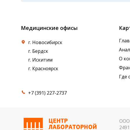
Показатели крови могут изменяться в течен
референсные интервалы многих лабораторны
Медицинские офисы
Кар
Глав
г. Новосибирск
Ана
г. Бердск
О к
г. Искитим
Фра
г. Красноярск
Где 
+7 (391) 227-2737
ООО 
2491