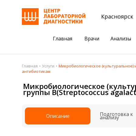
Красноярск
Главная
Врачи
Анализы
Пациентам
Акции
Главная
Услуги
Микробиологическое (культуральное) и
антибиотикам
Акции
Комплексный ана
Микробиологическое (культу
Анализы
Комплексная оце
группы В(Streptococcus agala
Подготовка к анализам
Сдать клеща на 
Получить результаты
Подготовка к
Описание
анализу
База знаний
Налоговый вычет