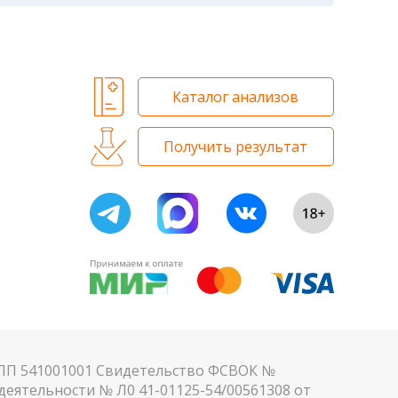
м. Для данного периода рассчитаны
 и биохимических исследований
Каталог анализов
Получить результат
КПП 541001001 Свидетельство ФСВОК №
еятельности № Л0 41-01125-54/00561308 от