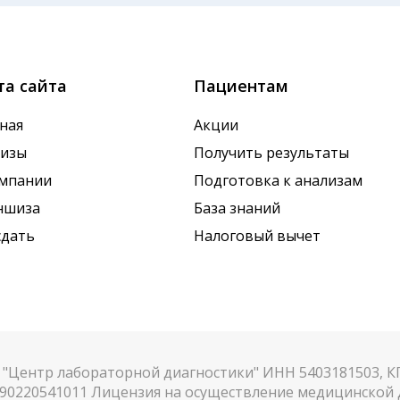
ие дня, поэтому взятие крови обычно проводится утро
х показателей. Это особенно важно для гормональных
та сайта
Пациентам
ная
Акции
лизы
Получить результаты
омпании
Подготовка к анализам
ншиза
База знаний
сдать
Налоговый вычет
"Центр лабораторной диагностики" ИНН 5403181503, 
90220541011 Лицензия на осуществление медицинской д