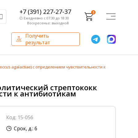
+7 (391) 227-27-37
0
🕗 Ежедневно с 07:30 до 18:30
Воскресенье: выходной
Получить
результат
О компании
Партнерам
ccus agalactiae) с определением чувствительности к
Сертификаты и лицензии
Франчайзинг
олитический стрептококк
Оборудование
ости к антибиотикам
О компании
Внутренний аудит
Код: 15-056
База знаний
Срок, д.: 6
Сотрудники лаборатории