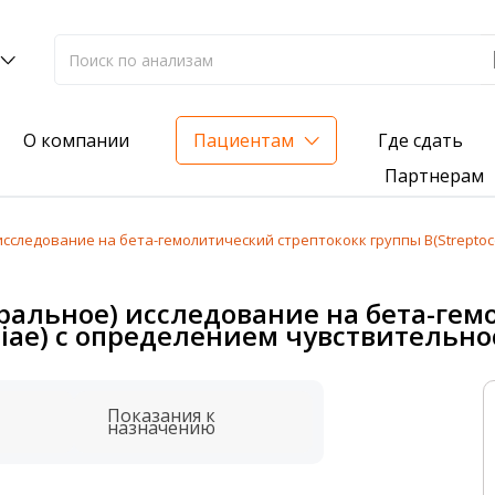
Где сдать
О компании
Пациентам
Партнерам
сследование на бета-гемолитический стрептококк группы В(Streptoco
лиз на жирорастворимые витамины — всего 3 999 ₽
ральное) исследование на бета-гем
нка вашего здоровья
ctiae) с определением чувствительн
анализ для проверки на наличие инфекций
Показания к
назначению