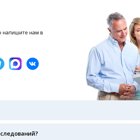
то напишите нам в
бами: на электронную почту, указанную вами при оформ
казанному в бланке заказа, лично в руки распечатанну
ека об оплате
сследований?
беспечивается соблюдением международных стандартов