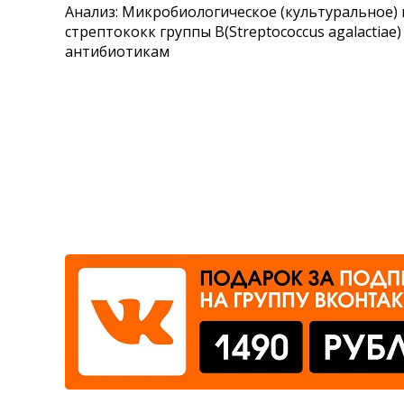
Анализ: Микробиологическое (культуральное) 
Где сдать
стрептококк группы В(Streptococcus agalactiae
антибиотикам
Время работы