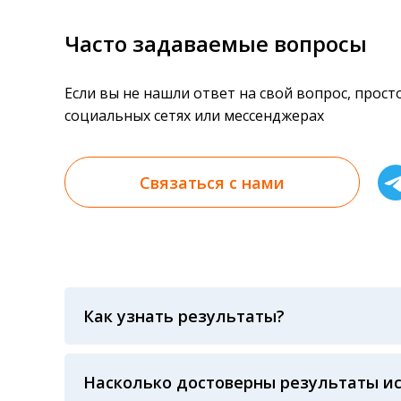
Часто задаваемые вопросы
Если вы не нашли ответ на свой вопрос, прос
социальных сетях или мессенджерах
Связаться с нами
Как узнать результаты?
Результаты вы можете получить тремя спосо
«получить результат» по кодовому слову, у
анализов при предъявлении паспорта или ч
Насколько достоверны результаты и
Гарантия качества лабораторных тестов о