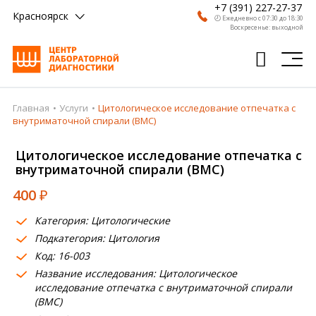
+7 (391) 227-27-37
Красноярск
🕗 Ежедневно с 07:30 до 18:30
Воскресенье: выходной
Главная
Услуги
Цитологическое исследование отпечатка с
Главная
внутриматочной спирали (ВМС)
Анализы
Цитологическое исследование отпечатка с
внутриматочной спирали (ВМС)
Врачи
400
₽
Получить результат
Категория: Цитологические
Пациентам
Подкатегория: Цитология
Код: 16-003
О компании
Название исследования: Цитологическое
Где сдать
исследование отпечатка с внутриматочной спирали
(ВМС)
Партнерам