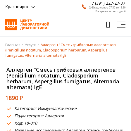
+7 (391) 227-27-37
Красноярск
🕗 Ежедневно с 07:30 до 18:30
Воскресенье: выходной
Главная
Услуги
Аллерген "Смесь грибковых аллергенов
Главная
(Penicillium notatum, Cladosporium herbarum, Aspergillus
fumigatus, Alternaria alternata) IgE
Анализы
Аллерген "Смесь грибковых аллергенов
Врачи
(Penicillium notatum, Cladosporium
herbarum, Aspergillus fumigatus, Alternaria
Получить результат
alternata) IgE
Пациентам
1890
₽
О компании
Категория: Иммунологические
Подкатегория: Аллергия
Где сдать
Код: 18-010
Партнерам
Название исследования: Аллерген "Смесь грибковых