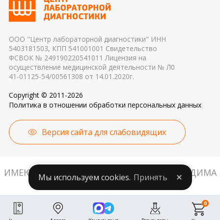
причиной погрешности в результатах
ООО "Центр лабораторной диагностики" ИНН
5403181503, КПП 541001001 Свидетельство
ФСВОК № 249190220541011 Лицензия на
осуществление медицинской деятельности № Л0
41-01125-54/00561308 от 14.01.2020г.
Copyright © 2011-2026
Политика в отношении обработки персональных данных
Версия сайта для слабовидящих
ИМЕЮТСЯ ПРОТИВОПОКАЗАНИЯ. НЕОБХОДИМА
Мы используем cookies.
Принять
КОНСУЛЬТАЦИЯ СПЕЦИАЛИСТА.
0