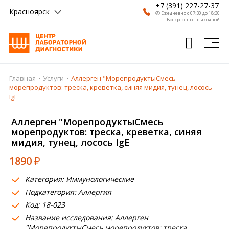
+7 (391) 227-27-37
Красноярск
🕗 Ежедневно с 07:30 до 18:30
Воскресенье: выходной
Главная
Услуги
Аллерген "МорепродуктыСмесь
Главная
морепродуктов: треска, креветка, синяя мидия, тунец, лосось
IgE
Анализы
Аллерген "МорепродуктыСмесь
Врачи
морепродуктов: треска, креветка, синяя
мидия, тунец, лосось IgE
Получить результат
1890
₽
Пациентам
Категория: Иммунологические
О компании
Подкатегория: Аллергия
Код: 18-023
Где сдать
Название исследования: Аллерген
Партнерам
"МорепродуктыСмесь морепродуктов: треска,