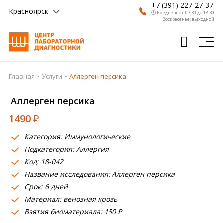
+7 (391) 227-27-37
Красноярск
🕗 Ежедневно с 07:30 до 18:30
Воскресенье: выходной
Главная
Услуги
Аллерген персика
Главная
Аллерген персика
Анализы
1490
₽
Врачи
Категория: Иммунологические
Получить результат
Подкатегория: Аллергия
Пациентам
Код: 18-042
Название исследования: Аллерген персика
О компании
Срок: 6 дней
Материал: венозная кровь
Где сдать
Взятия биоматериала: 150 ₽
Партнерам