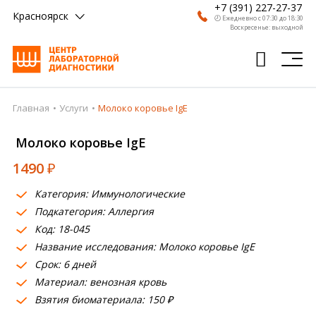
+7 (391) 227-27-37
Красноярск
🕗 Ежедневно с 07:30 до 18:30
Воскресенье: выходной
Главная
Услуги
Молоко коровье IgE
Главная
Молоко коровье IgE
Анализы
1490
₽
Врачи
Категория: Иммунологические
Получить результат
Подкатегория: Аллергия
Пациентам
Код: 18-045
Название исследования: Молоко коровье IgE
О компании
Срок: 6 дней
Материал: венозная кровь
Где сдать
Взятия биоматериала: 150 ₽
Партнерам