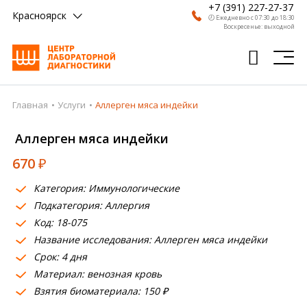
+7 (391) 227-27-37
Красноярск
🕗 Ежедневно с 07:30 до 18:30
Воскресенье: выходной
Главная
Услуги
Аллерген мяса индейки
Главная
Аллерген мяса индейки
Анализы
670
₽
Врачи
Категория: Иммунологические
Получить результат
Подкатегория: Аллергия
Пациентам
Код: 18-075
Название исследования: Аллерген мяса индейки
О компании
Срок: 4 дня
Материал: венозная кровь
Где сдать
Взятия биоматериала: 150 ₽
Партнерам