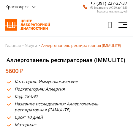
+7 (391) 227-27-37
Красноярск
🕗 Ежедневно с 07:30 до 18:30
Воскресенье: выходной
Главная
Услуги
Аллергопанель респираторная (IMMULITE)
Главная
Аллергопанель респираторная (IMMULITE)
Анализы
5600
₽
Врачи
Категория: Иммунологические
Получить результат
Подкатегория: Аллергия
Пациентам
Код: 18-092
Название исследования: Аллергопанель
О компании
респираторная (IMMULITE)
Срок: 10 дней
Где сдать
Материал:
Партнерам