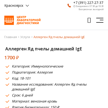
+7 (391) 227-27-37
Красноярск
🕗 Ежедневно с 07:30 до 18:30
Воскресенье: выходной
Главная
Услуги
Аллерген Яд пчелы домашней IgE
Главная
Аллерген Яд пчелы домашней IgE
Анализы
1700
₽
Врачи
Категория: Иммунологические
Получить результат
Подкатегория: Аллергия
Пациентам
Код: 18-101
Название исследования: Аллерген Яд пчелы
О компании
домашней IgE
Срок: 6 дней
Где сдать
Материал: венозная кровь
Взятия биоматериала: 150 ₽
Партнерам