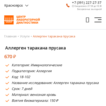
+7 (391) 227-27-37
Красноярск
🕗 Ежедневно с 07:30 до 18:30
Воскресенье: выходной
Главная
Услуги
Аллерген таракана прусака
Главная
Аллерген таракана прусака
Анализы
670
₽
Врачи
Категория: Иммунологические
Получить результат
Подкатегория: Аллергия
Пациентам
Код: 18-102
Название исследования: Аллерген таракана прусака
О компании
Срок: 7 дней
Материал: венозная кровь
Где сдать
Взятия биоматериала: 150 ₽
Партнерам