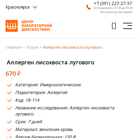
+7 (391) 227-27-37
Красноярск
🕗 Ежедневно с 07:30 до 18:30
Воскресенье: выходной
Главная
Услуги
Аллерген лисохвоста лугового
Главная
Аллерген лисохвоста лугового
Анализы
670
₽
Врачи
Категория: Иммунологические
Получить результат
Подкатегория: Аллергия
Пациентам
Код: 18-114
Название исследования: Аллерген лисохвоста
О компании
лугового
Срок: 7 дней
Где сдать
Материал: венозная кровь
Взятия биоматериала: 150 ₽
Партнерам