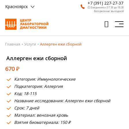
+7 (391) 227-27-37
Красноярск
🕗 Ежедневно с 07:30 до 18:30
Воскресенье: выходной
Главная
Услуги
Аллерген ежи сборной
Главная
Аллерген ежи сборной
Анализы
670
₽
Врачи
Категория: Иммунологические
Получить результат
Подкатегория: Аллергия
Пациентам
Код: 18-115
Название исследования: Аллерген ежи сборной
О компании
Срок: 7 дней
Материал: венозная кровь
Где сдать
Взятия биоматериала: 150 ₽
Партнерам