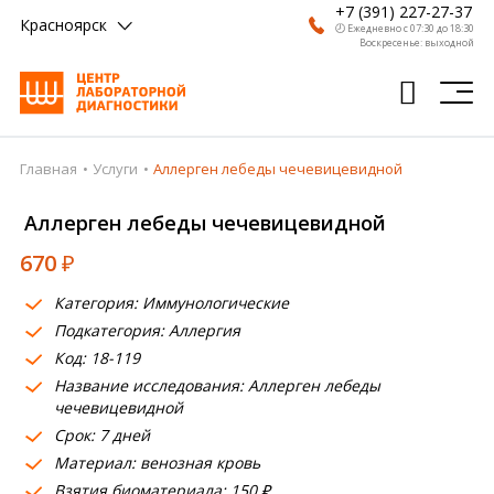
+7 (391) 227-27-37
Красноярск
🕗 Ежедневно с 07:30 до 18:30
Воскресенье: выходной
Главная
Услуги
Аллерген лебеды чечевицевидной
Главная
Аллерген лебеды чечевицевидной
Анализы
670
₽
Врачи
Категория: Иммунологические
Получить результат
Подкатегория: Аллергия
Пациентам
Код: 18-119
Название исследования: Аллерген лебеды
О компании
чечевицевидной
Срок: 7 дней
Где сдать
Материал: венозная кровь
Взятия биоматериала: 150 ₽
Партнерам