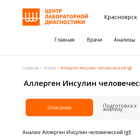
Красноярск
Главная
Врачи
Анализы
Пациентам
Акции
Главная
Услуги
Аллерген Инсулин человеческий IgE
Акции
Комплексный ана
Аллерген Инсулин человечес
Анализы
Комплексная оце
Подготовка к анализам
Сдать клеща на 
Подготовка к
Описание
анализу
Получить результаты
База знаний
Анализ: Аллерген Инсулин человеческий IgE
Налоговый вычет