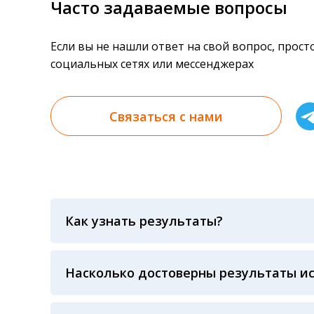
Часто задаваемые вопросы
Если вы не нашли ответ на свой вопрос, прос
социальных сетях или мессенджерах
Связаться с нами
Как узнать результаты?
Результаты вы можете получить тремя спосо
«получить результат» по кодовому слову, у
анализов при предъявлении паспорта или ч
Насколько достоверны результаты и
Гарантия качества лабораторных тестов о
контролем системы внешней оценки качест
ЛАБОРАТОРИИ Beckman Coulter - признанно