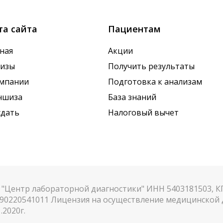
та сайта
Пациентам
ная
Акции
лизы
Получить результаты
омпании
Подготовка к анализам
ншиза
База знаний
сдать
Налоговый вычет
"Центр лабораторной диагностики" ИНН 5403181503, 
90220541011 Лицензия на осуществление медицинской д
.2020г.