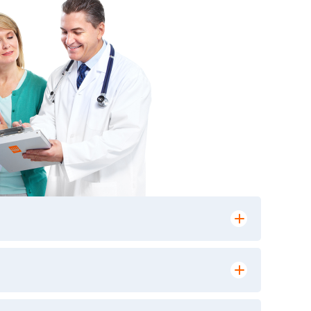
лении заказа, на сайте в разделе
ю версию в любом из пунктов приема
 выполнения лабораторных исследований и
ики» имеет статус РЕФЕРЕНСНОЙ
ной диагностики и биомедицинских