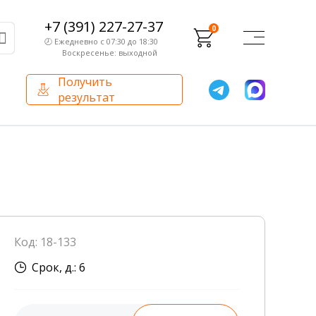
+7 (391) 227-27-37
0
🕗 Ежедневно с 07:30 до 18:30
Воскресенье: выходной
Получить
результат
О компании
Партнерам
Сертификаты и лицензии
Франчайзинг
Оборудование
О компании
Код: 18-133
Внутренний аудит
Срок, д.: 6
База знаний
Сотрудники лаборатории