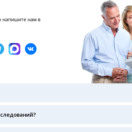
то напишите нам в
бами: на электронную почту, указанную вами при оформ
казанному в бланке заказа, лично в руки распечатанну
ека об оплате
сследований?
беспечивается соблюдением международных стандартов
ва ФСВОК и EQAS. ООО «Центр Лабораторной Диагност
го мирового лидера в области клинической лаборатор