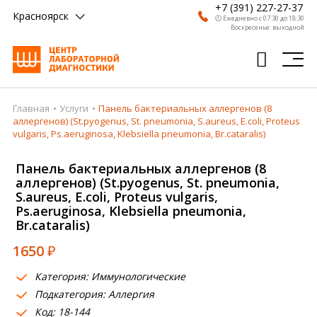
+7 (391) 227-27-37
Красноярск
🕗 Ежедневно с 07:30 до 18:30
Воскресенье: выходной
Главная
Услуги
Панель бактериальных аллергенов (8
Главная
аллергенов) (St.pyogenus, St. pneumonia, S.aureus, E.coli, Proteus
vulgaris, Ps.aeruginosa, Klebsiella pneumonia, Br.cataralis)
Анализы
Панель бактериальных аллергенов (8
Врачи
аллергенов) (St.pyogenus, St. pneumonia,
S.aureus, E.coli, Proteus vulgaris,
Получить результат
Ps.aeruginosa, Klebsiella pneumonia,
Br.cataralis)
Пациентам
1650
₽
О компании
Категория: Иммунологические
Где сдать
Подкатегория: Аллергия
Код: 18-144
Партнерам