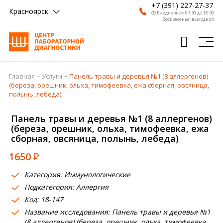
+7 (391) 227-27-37
Красноярск
🕗 Ежедневно с 07:30 до 18:30
Воскресенье: выходной
Главная
Услуги
Панель травы и деревья №1 (8 аллергенов)
Главная
(береза, орешник, ольха, тимофеевка, ежа сборная, овсяница,
полынь, лебеда)
Анализы
Панель травы и деревья №1 (8 аллергенов)
Врачи
(береза, орешник, ольха, тимофеевка, ежа
сборная, овсяница, полынь, лебеда)
Получить результат
1650
₽
Пациентам
Категория: Иммунологические
О компании
Подкатегория: Аллергия
Код: 18-147
Где сдать
Название исследования: Панель травы и деревья №1
Партнерам
(8 аллергенов) (береза, орешник, ольха, тимофеевка,