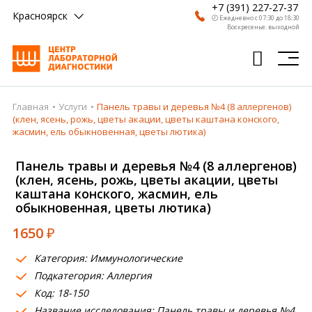
+7 (391) 227-27-37
Красноярск
🕗 Ежедневно с 07:30 до 18:30
Воскресенье: выходной
Главная
Услуги
Панель травы и деревья №4 (8 аллергенов)
Главная
(клен, ясень, рожь, цветы акации, цветы каштана конского,
жасмин, ель обыкновенная, цветы лютика)
Анализы
Панель травы и деревья №4 (8 аллергенов)
Врачи
(клен, ясень, рожь, цветы акации, цветы
каштана конского, жасмин, ель
Получить результат
обыкновенная, цветы лютика)
Пациентам
1650
₽
О компании
Категория: Иммунологические
Подкатегория: Аллергия
Где сдать
Код: 18-150
Партнерам
Название исследования: Панель травы и деревья №4