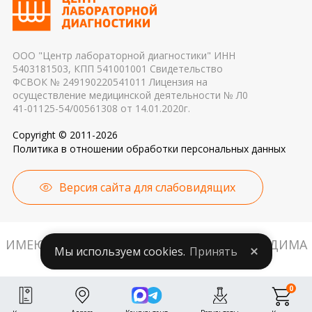
причиной погрешности в результатах
ООО "Центр лабораторной диагностики" ИНН
5403181503, КПП 541001001 Свидетельство
ФСВОК № 249190220541011 Лицензия на
осуществление медицинской деятельности № Л0
41-01125-54/00561308 от 14.01.2020г.
Copyright © 2011-2026
Политика в отношении обработки персональных данных
Версия сайта для слабовидящих
ИМЕЮТСЯ ПРОТИВОПОКАЗАНИЯ. НЕОБХОДИМА
Мы используем cookies.
Принять
КОНСУЛЬТАЦИЯ СПЕЦИАЛИСТА.
0