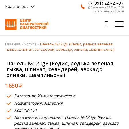
+7 (391) 227-27-37
Красноярск
🕗 Ежедневно с 07:30 до 18:30
Воскресенье: выходной
Главная
Услуги
Панель №12 IgE (Редис, редька зеленая,
Главная
тыква, шпинат, сельдерей, авокадо, оливки, шампиньоны)
Анализы
Панель №12 IgE (Редис, редька зеленая,
тыква, шпинат, сельдерей, авокадо,
Врачи
оливки, шампиньоны)
Получить результат
1650
₽
Пациентам
Категория: Иммунологические
Подкатегория: Аллергия
О компании
Код: 18-164
Где сдать
Название исследования: Панель №12 IgE (Редис,
редька зеленая, тыква, шпинат, сельдерей, авокадо,
Партнерам
оливки, шампиньоны)