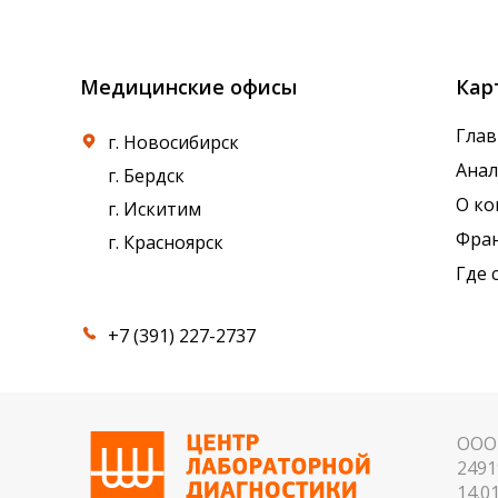
референсные интервалы многих лабораторны
Медицинские офисы
Кар
Глав
г. Новосибирск
Ана
г. Бердск
О к
г. Искитим
Фра
г. Красноярск
Где 
+7 (391) 227-2737
ООО 
2491
14.01