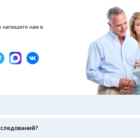
то напишите нам в
бами: на электронную почту, указанную вами при оформ
казанному в бланке заказа, лично в руки распечатанну
ека об оплате
сследований?
беспечивается соблюдением международных стандартов
ва ФСВОК и EQAS. ООО «Центр Лабораторной Диагност