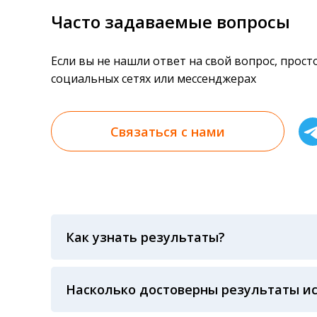
Часто задаваемые вопросы
Если вы не нашли ответ на свой вопрос, прос
социальных сетях или мессенджерах
Связаться с нами
Как узнать результаты?
Результаты вы можете получить тремя спосо
«получить результат» по кодовому слову, у
анализов при предъявлении паспорта или ч
Насколько достоверны результаты и
Гарантия качества лабораторных тестов о
контролем системы внешней оценки качест