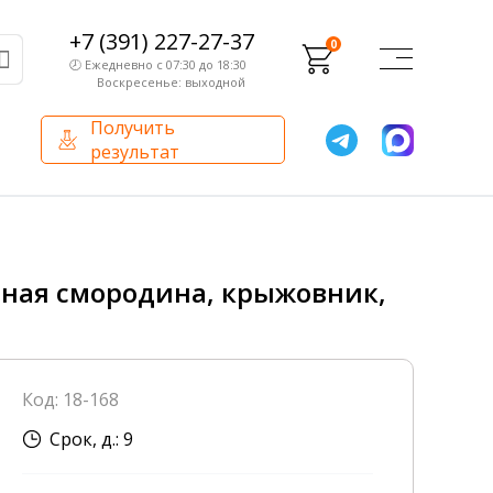
+7 (391) 227-27-37
0
🕗 Ежедневно с 07:30 до 18:30
Воскресенье: выходной
Получить
результат
О компании
Партнерам
Сертификаты и лицензии
Франчайзинг
ерная смородина, крыжовник,
Оборудование
О компании
Код: 18-168
Внутренний аудит
Срок, д.: 9
База знаний
Сотрудники лаборатории