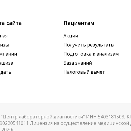
х показателей. Это особенно важно для гормональных
та сайта
Пациентам
ная
Акции
лизы
Получить результаты
омпании
Подготовка к анализам
ншиза
База знаний
сдать
Налоговый вычет
"Центр лабораторной диагностики" ИНН 5403181503, 
90220541011 Лицензия на осуществление медицинской д
.2020г.