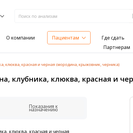
Где сдать
О компании
Пациентам
Партнерам
ка, клюква, красная и черная смородина, крыжовник, черника)
лиз на жирорастворимые витамины — всего 3 999 ₽
на, клубника, клюква, красная и ч
нка вашего здоровья
анализ для проверки на наличие инфекций
Показания к
назначению
ка, клюква, красная и черная