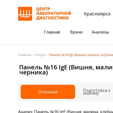
Красноярск
Главная
Врачи
Анализы
Пациентам
Акции
Главная
Услуги
Панель №16 IgE (Вишня, малина, клубни
Акции
Комплексный ана
Панель №16 IgE (Вишня, мали
черника)
Анализы
Комплексная оце
Подготовка к анализам
Сдать клеща на 
Подготовка к
Описание
Получить результаты
анализу
База знаний
Налоговый вычет
Анализ: Панель №16 IgE (Вишня, малина, клубни