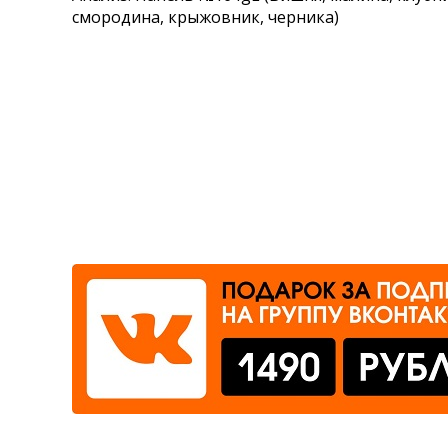
смородина, крыжовник, черника)
Где сдать
Время работы