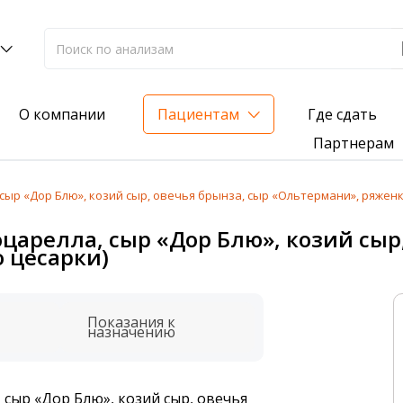
Где сдать
О компании
Пациентам
Партнерам
сыр «Дор Блю», козий сыр, овечья брынза, сыр «Ольтермани», ряженк
лиз на жирорастворимые витамины — всего 3 999 ₽
царелла, сыр «Дор Блю», козий сыр
 цесарки)
нка вашего здоровья
анализ для проверки на наличие инфекций
Показания к
назначению
 сыр «Дор Блю», козий сыр, овечья