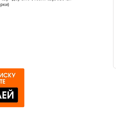
арки)