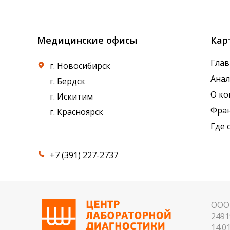
референсные интервалы многих лабораторны
Медицинские офисы
Кар
Глав
г. Новосибирск
Ана
г. Бердск
О к
г. Искитим
Фра
г. Красноярск
Где 
+7 (391) 227-2737
ООО 
2491
14.01