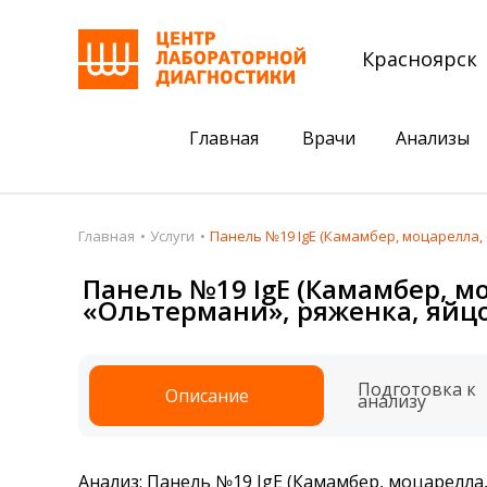
Красноярск
Главная
Врачи
Анализы
Пациентам
Акции
Главная
Услуги
Панель №19 IgE (Камамбер, моцарелла, 
Акции
Комплексный ана
Панель №19 IgE (Камамбер, мо
«Ольтермани», ряженка, яйцо
Анализы
Комплексная оце
Подготовка к анализам
Сдать клеща на 
Подготовка к
Описание
Получить результаты
анализу
База знаний
Налоговый вычет
Анализ: Панель №19 IgE (Камамбер, моцарелла,