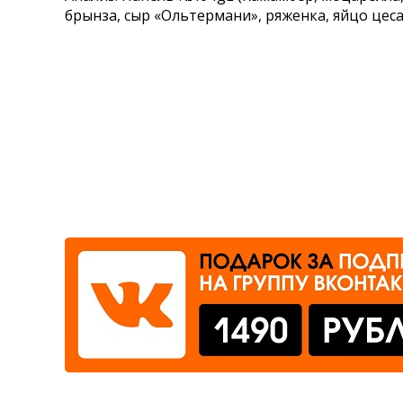
брынза, сыр «Ольтермани», ряженка, яйцо цес
Где сдать
Время работы