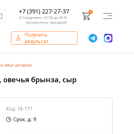
+7 (391) 227-27-37
0
🕗 Ежедневно с 07:30 до 18:30
Воскресенье: выходной
Получить
результат
О компании
Партнерам
а, яйцо цесарки)
Сертификаты и лицензии
Франчайзинг
, овечья брынза, сыр
Оборудование
О компании
Код: 18-171
Внутренний аудит
Срок, д.: 9
База знаний
Сотрудники лаборатории