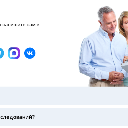
то напишите нам в
бами: на электронную почту, указанную вами при оформ
казанному в бланке заказа, лично в руки распечатанну
ека об оплате
сследований?
беспечивается соблюдением международных стандартов
ва ФСВОК и EQAS. ООО «Центр Лабораторной Диагност