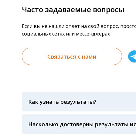
Часто задаваемые вопросы
Если вы не нашли ответ на свой вопрос, прос
социальных сетях или мессенджерах
Связаться с нами
Как узнать результаты?
Результаты вы можете получить тремя спосо
«получить результат» по кодовому слову, у
анализов при предъявлении паспорта или ч
Насколько достоверны результаты и
Гарантия качества лабораторных тестов о
контролем системы внешней оценки качест