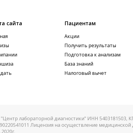
х показателей. Это особенно важно для гормональных
та сайта
Пациентам
ная
Акции
лизы
Получить результаты
омпании
Подготовка к анализам
ншиза
База знаний
сдать
Налоговый вычет
"Центр лабораторной диагностики" ИНН 5403181503, 
90220541011 Лицензия на осуществление медицинской д
.2020г.