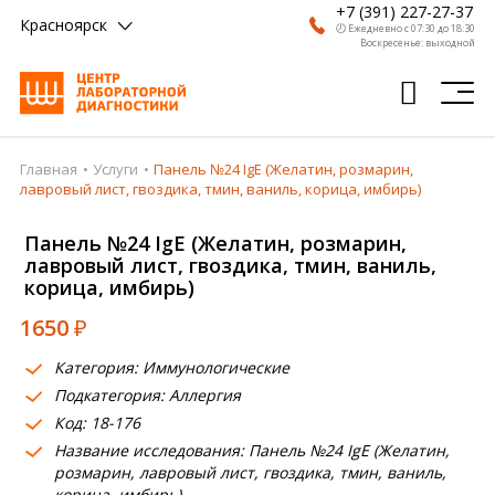
+7 (391) 227-27-37
Красноярск
🕗 Ежедневно с 07:30 до 18:30
Воскресенье: выходной
Главная
Услуги
Панель №24 IgE (Желатин, розмарин,
Главная
лавровый лист, гвоздика, тмин, ваниль, корица, имбирь)
Анализы
Панель №24 IgE (Желатин, розмарин,
лавровый лист, гвоздика, тмин, ваниль,
Врачи
корица, имбирь)
Получить результат
1650
₽
Пациентам
Категория: Иммунологические
Подкатегория: Аллергия
О компании
Код: 18-176
Где сдать
Название исследования: Панель №24 IgE (Желатин,
розмарин, лавровый лист, гвоздика, тмин, ваниль,
Партнерам
корица, имбирь)