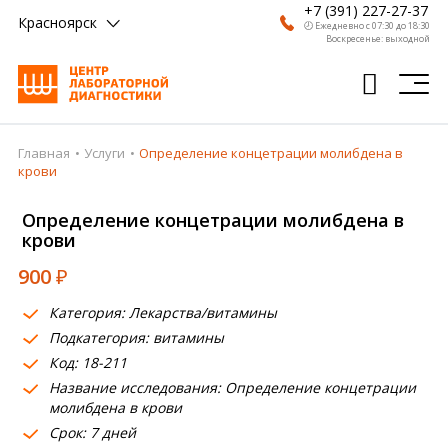
+7 (391) 227-27-37
Красноярск
🕗 Ежедневно с 07:30 до 18:30
Воскресенье: выходной
Главная
Услуги
Определение концетрации молибдена в
Главная
крови
Анализы
Определение концетрации молибдена в
крови
Врачи
900
₽
Получить результат
Категория: Лекарства/витамины
Пациентам
Подкатегория: витамины
Код: 18-211
О компании
Название исследования: Определение концетрации
Где сдать
молибдена в крови
Срок: 7 дней
Партнерам