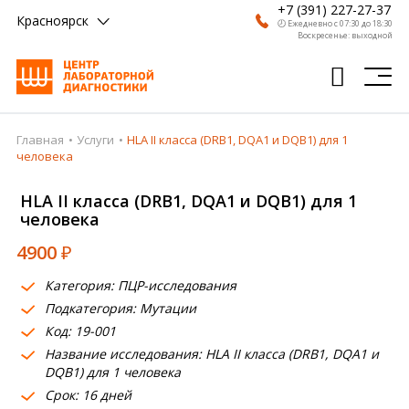
+7 (391) 227-27-37
Красноярск
🕗 Ежедневно с 07:30 до 18:30
Воскресенье: выходной
Главная
Услуги
HLA II класса (DRB1, DQA1 и DQB1) для 1
Главная
человека
Анализы
HLA II класса (DRB1, DQA1 и DQB1) для 1
человека
Врачи
4900
₽
Получить результат
Категория: ПЦР-исследования
Пациентам
Подкатегория: Мутации
Код: 19-001
О компании
Название исследования: HLA II класса (DRB1, DQA1 и
Где сдать
DQB1) для 1 человека
Срок: 16 дней
Партнерам