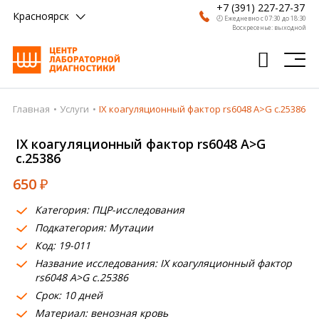
+7 (391) 227-27-37
Красноярск
🕗 Ежедневно с 07:30 до 18:30
Воскресенье: выходной
Главная
Услуги
IX коагуляционный фактор rs6048 A>G c.25386
Главная
IX коагуляционный фактор rs6048 A>G
Анализы
c.25386
Врачи
650
₽
Получить результат
Категория: ПЦР-исследования
Подкатегория: Мутации
Пациентам
Код: 19-011
О компании
Название исследования: IX коагуляционный фактор
rs6048 A>G c.25386
Где сдать
Срок: 10 дней
Материал: венозная кровь
Партнерам