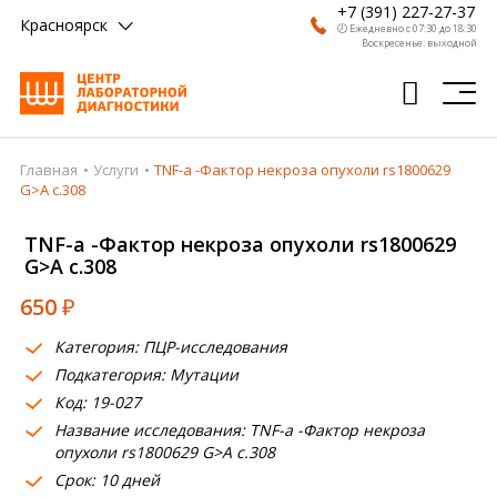
+7 (391) 227-27-37
Красноярск
🕗 Ежедневно с 07:30 до 18:30
Воскресенье: выходной
Главная
Услуги
TNF-a -Фактор некроза опухоли rs1800629
Главная
G>A c.308
Анализы
TNF-a -Фактор некроза опухоли rs1800629
G>A c.308
Врачи
650
₽
Получить результат
Категория: ПЦР-исследования
Пациентам
Подкатегория: Мутации
Код: 19-027
О компании
Название исследования: TNF-a -Фактор некроза
Где сдать
опухоли rs1800629 G>A c.308
Срок: 10 дней
Партнерам