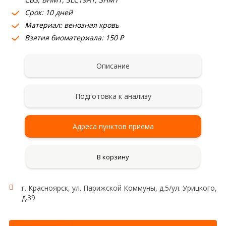
Срок: 10 дней
Материал: венозная кровь
Взятия биоматериала: 150 ₽
Описание
Подготовка к анализу
Адреса пунктов приема
В корзину
г. Красноярск, ул. Парижской Коммуны, д.5/ул. Урицкого,
Состав комплекса:
д.39
MTHFR (C677T), MTHFR (A1298G), MTRR, MTR,
MTHFD, CBS, BHMT, SLC19A1, SHMT