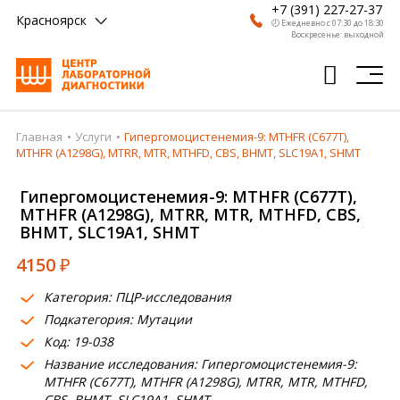
+7 (391) 227-27-37
Красноярск
🕗 Ежедневно с 07:30 до 18:30
Воскресенье: выходной
Главная
Услуги
Гипергомоцистенемия-9: MTHFR (C677T),
Главная
MTHFR (A1298G), MTRR, MTR, MTHFD, CBS, BHMT, SLC19A1, SHMT
Анализы
Гипергомоцистенемия-9: MTHFR (C677T),
MTHFR (A1298G), MTRR, MTR, MTHFD, CBS,
Врачи
BHMT, SLC19A1, SHMT
Получить результат
4150
₽
Пациентам
Категория: ПЦР-исследования
Подкатегория: Мутации
О компании
Код: 19-038
Где сдать
Название исследования: Гипергомоцистенемия-9:
MTHFR (C677T), MTHFR (A1298G), MTRR, MTR, MTHFD,
Партнерам
CBS, BHMT, SLC19A1, SHMT