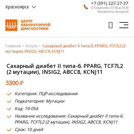
+7 (391) 227-27-37
Красноярск
🕗 Ежедневно с 07:30 до 18:30
Воскресенье: выходной
Главная
Услуги
Сахарный диабет II типа-6. PPARG, TCF7L2 (2
Главная
мутации), INSIG2, ABCC8, KCNJ11
Анализы
Сахарный диабет II типа-6. PPARG, TCF7L2
(2 мутации), INSIG2, ABCC8, KCNJ11
Врачи
3300
₽
Получить результат
Категория: ПЦР-исследования
Пациентам
Подкатегория: Мутации
Код: 19-054
О компании
Название исследования: Сахарный диабет II типа-6.
Где сдать
PPARG, TCF7L2 (2 мутации), INSIG2, ABCC8, KCNJ11
Срок: 10 дней
Партнерам