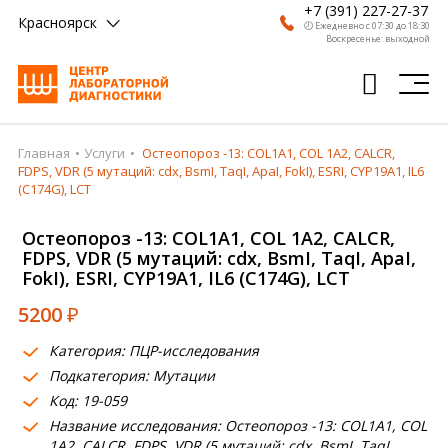
+7 (391) 227-27-37
Красноярск
🕗 Ежедневно с 07:30 до 18:30
Воскресенье: выходной
Главная
Услуги
Остеопороз -13: COL1A1, COL 1А2, CALCR,
Главная
FDPS, VDR (5 мутаций: cdx, BsmI, TaqI, ApaI, FokI), ESRI, CYP19A1, IL6
(C174G), LCT
Анализы
Остеопороз -13: COL1A1, COL 1А2, CALCR,
Врачи
FDPS, VDR (5 мутаций: cdx, BsmI, TaqI, ApaI,
FokI), ESRI, CYP19A1, IL6 (C174G), LCT
Получить результат
5200
₽
Пациентам
Категория: ПЦР-исследования
О компании
Подкатегория: Мутации
Код: 19-059
Где сдать
Название исследования: Остеопороз -13: COL1A1, COL
Партнерам
1А2, CALCR, FDPS, VDR (5 мутаций: cdx, BsmI, TaqI,