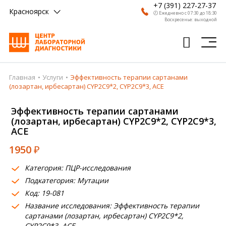
+7 (391) 227-27-37
Красноярск
🕗 Ежедневно с 07:30 до 18:30
Воскресенье: выходной
Главная
Услуги
Эффективность терапии сартанами
Главная
(лозартан, ирбесартан) CYP2C9*2, CYP2C9*3, ACE
Анализы
Эффективность терапии сартанами
(лозартан, ирбесартан) CYP2C9*2, CYP2C9*3,
Врачи
ACE
Получить результат
1950
₽
Пациентам
Категория: ПЦР-исследования
Подкатегория: Мутации
О компании
Код: 19-081
Где сдать
Название исследования: Эффективность терапии
сартанами (лозартан, ирбесартан) CYP2C9*2,
Партнерам
CYP2C9*3, ACE