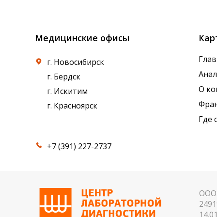
референсные интервалы многих лабораторны
Медицинские офисы
Кар
Глав
г. Новосибирск
Ана
г. Бердск
О к
г. Искитим
Фра
г. Красноярск
Где 
+7 (391) 227-2737
ООО 
2491
14.01