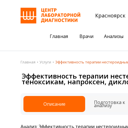
Красноярск
Главная
Врачи
Анализы
Пациентам
Акции
Главная
Услуги
Эффективность терапии нестероидными
Акции
Комплексный ана
Эффективность терапии нес
теноксикам, напроксен, дикло
Анализы
Комплексная оце
Подготовка к анализам
Сдать клеща на 
Подготовка к
Описание
Получить результаты
анализу
База знаний
Налоговый вычет
Анализ: Эффективность терапии нестероидн