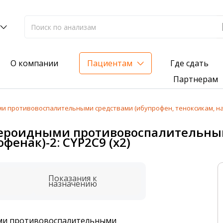
Где сдать
О компании
Пациентам
Партнерам
 противовоспалительными средствами (ибупрофен, теноксикам, напр
лиз на жирорастворимые витамины — всего 3 999 ₽
тероидными противовоспалительным
фенак)-2: CYP2C9 (х2)
нка вашего здоровья
анализ для проверки на наличие инфекций
Показания к
назначению
ыми противовоспалительными