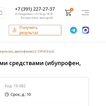
+7 (391) 227-27-37
0
🕗 Ежедневно с 07:30 до 18:30
Воскресенье: выходной
Получить
результат
О компании
Партнерам
оксен, диклофенак)-2: CYP2C9 (х2)
Сертификаты и лицензии
Франчайзинг
и средствами (ибупрофен,
Оборудование
О компании
Код: 19-082
Внутренний аудит
Срок, д.: 10
База знаний
Сотрудники лаборатории