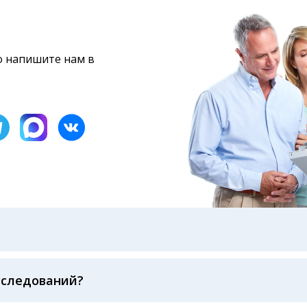
то напишите нам в
бами: на электронную почту, указанную вами при оформ
казанному в бланке заказа, лично в руки распечатанну
ека об оплате
сследований?
беспечивается соблюдением международных стандартов
ва ФСВОК и EQAS. ООО «Центр Лабораторной Диагност