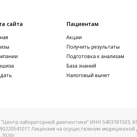
х показателей. Это особенно важно для гормональных
та сайта
Пациентам
ная
Акции
лизы
Получить результаты
омпании
Подготовка к анализам
ншиза
База знаний
сдать
Налоговый вычет
"Центр лабораторной диагностики" ИНН 5403181503, 
90220541011 Лицензия на осуществление медицинской д
.2020г.