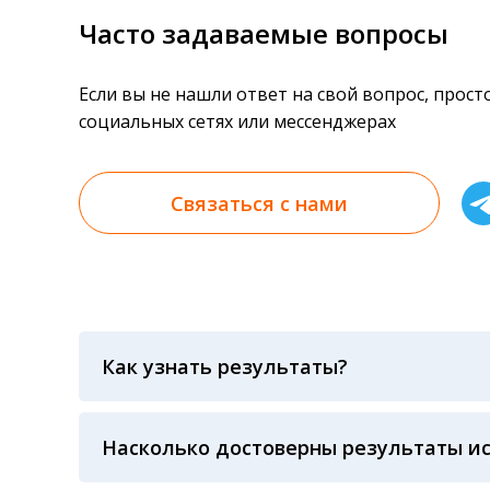
Часто задаваемые вопросы
Если вы не нашли ответ на свой вопрос, прос
социальных сетях или мессенджерах
Связаться с нами
Как узнать результаты?
Результаты вы можете получить тремя спосо
«получить результат» по кодовому слову, у
анализов при предъявлении паспорта или ч
Насколько достоверны результаты и
Гарантия качества лабораторных тестов о
контролем системы внешней оценки качест