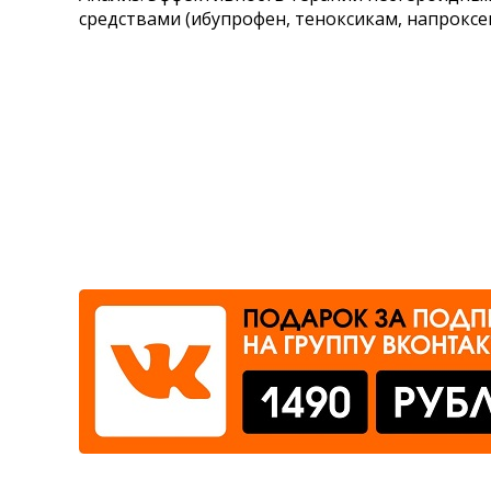
средствами (ибупрофен, теноксикам, напроксен
Где сдать
Время работы